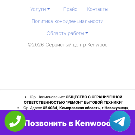
Услуги
Прайс
Контакты
Политика конфиденциальности
Область работы
©2026 Сервисный центр Kenwood
Юр. Наименование:
ОБЩЕСТВО С ОГРАНИЧЕННОЙ
ОТВЕТСТВЕННОСТЬЮ "РЕМОНТ БЫТОВОЙ ТЕХНИКИ"
Юр. Адрес:
654084, Кемеровская область, г Новокузнецк,
р-н Орджоникидзевский, пр-кт Шахтеров, д. 31, кв. 2
Позвонить в Kenwood
ИНН:
4253052180
ОГРН:
1224200006128