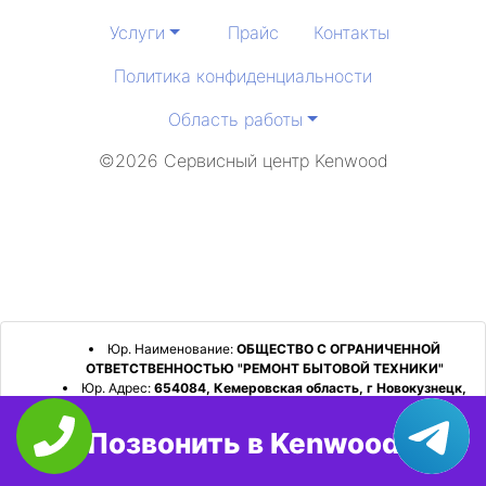
Услуги
Прайс
Контакты
Политика конфиденциальности
Область работы
©2026 Сервисный центр Kenwood
Юр. Наименование:
ОБЩЕСТВО С ОГРАНИЧЕННОЙ
ОТВЕТСТВЕННОСТЬЮ "РЕМОНТ БЫТОВОЙ ТЕХНИКИ"
Юр. Адрес:
654084, Кемеровская область, г Новокузнецк,
р-н Орджоникидзевский, пр-кт Шахтеров, д. 31, кв. 2
Позвонить в Kenwood
ИНН:
4253052180
ОГРН:
1224200006128