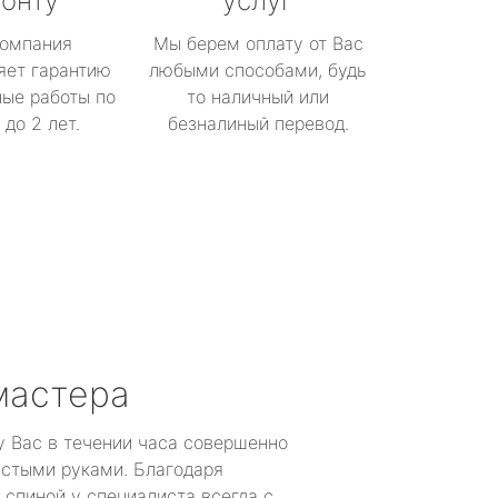
онту
услуг
омпания
Мы берем оплату от Вас
яет гарантию
любыми способами, будь
ые работы по
то наличный или
до 2 лет.
безналиный перевод.
мастера
у Вас в течении часа совершенно
устыми руками. Благодаря
 спиной у специалиста всегда с