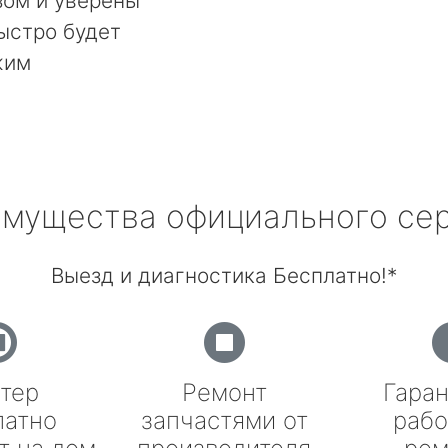
ом и уверены
быстро будет
жим
мущества официального се
Выезд и диагностика Бесплатно!*
тер
Ремонт
Гаран
латно
запчастями от
рабо