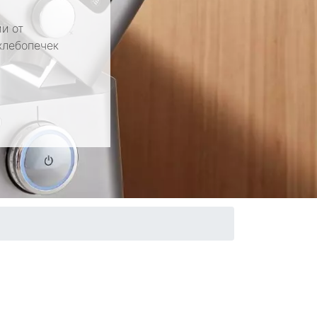
и от
хлебопечек