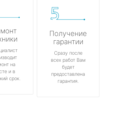
монт
Получение
хники
гарантии
циалист
Сразу после
изводит
всех работ Вам
монт на
будет
сте и в
предоставлена
кий срок.
гарантия.