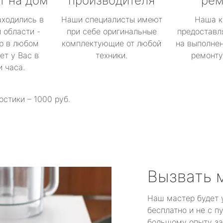
т на дом
производителя
рем
аходились в
Наши специалисты имеют
Наша к
 области -
при себе оригинальные
предоставл
р в любом
комплектующие от любой
на выполнен
ет у Вас в
техники.
ремонту 
и часа.
остики – 1000 руб.
Вызвать 
Наш мастер будет 
бесплатно и не с п
большому опыту за