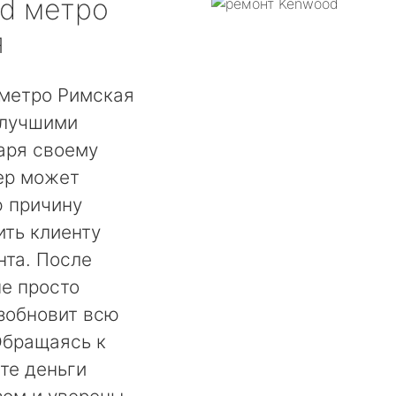
d
метро
я
метро Римская
 лучшими
аря своему
ер может
ю причину
ть клиенту
нта. После
не просто
озобновит всю
Обращаясь к
те деньги