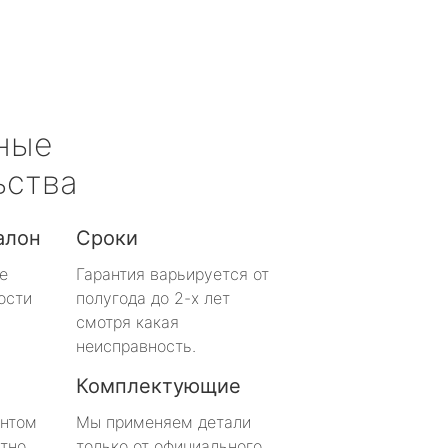
ные
ьства
алон
Сроки
е
Гарантия варьируется от
ости
полугода до 2-х лет
смотря какая
неисправность.
Комплектующие
онтом
Мы применяем детали
тно
только от официального