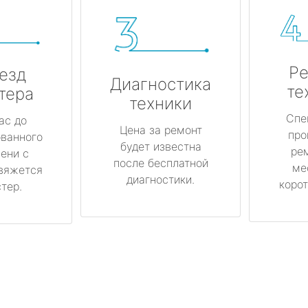
Ре
езд
Диагностика
те
тера
техники
Спе
ас до
Цена за ремонт
про
ованного
будет известна
ре
ени с
после бесплатной
ме
вяжется
диагностики.
корот
тер.