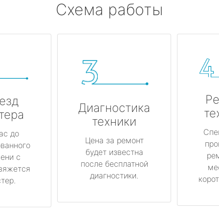
Схема работы
Ре
езд
Диагностика
те
тера
техники
Спе
ас до
Цена за ремонт
про
ованного
будет известна
ре
ени с
после бесплатной
ме
вяжется
диагностики.
корот
тер.