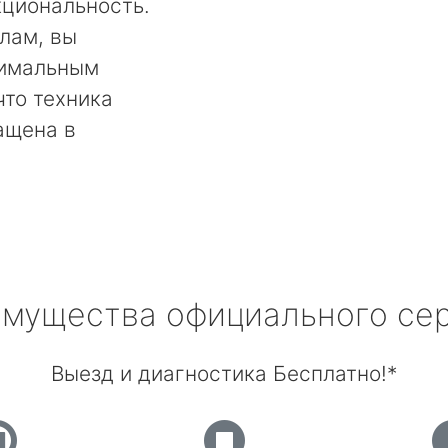
кциональность.
лам, вы
тимальным
что техника
ащена в
мущества официального се
Выезд и диагностика Бесплатно!*