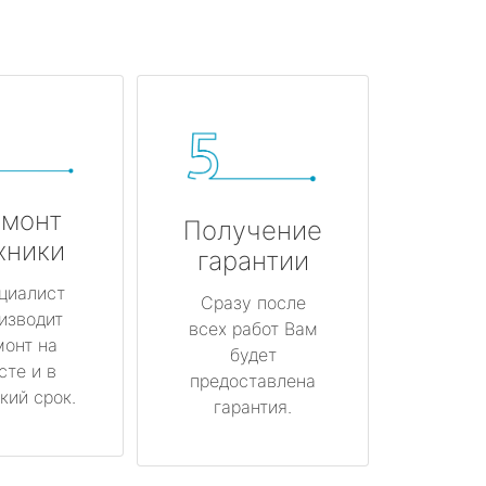
монт
Получение
хники
гарантии
циалист
Сразу после
изводит
всех работ Вам
монт на
будет
сте и в
предоставлена
кий срок.
гарантия.