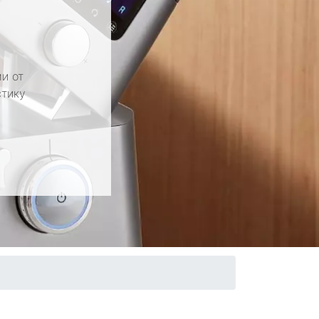
и от
стику