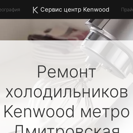
Сервис центр Kenwood
еография
Прай
Ремонт
холодильников
Kenwood
метро
Дмитровская