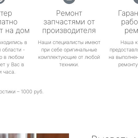
тер
Ремонт
Гаран
латно
запчастями от
рабо
т на дом
производителя
рем
аходились в
Наши специалисты имеют
Наша к
 области -
при себе оригинальные
предоставл
р в любом
комплектующие от любой
на выполнен
ет у Вас в
техники.
ремонту 
и часа.
остики – 1000 руб.