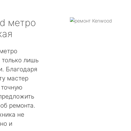
d
метро
кая
метро
 только лишь
. Благодаря
ту мастер
 точную
 предложить
об ремонта.
хника не
но и