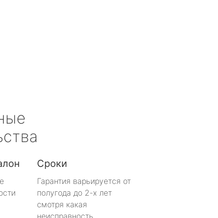
ные
ьства
алон
Сроки
е
Гарантия варьируется от
ости
полугода до 2-х лет
смотря какая
неисправность.