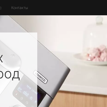
с
Контакты
х
род