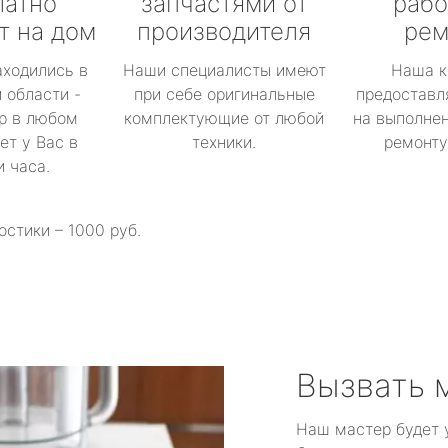
латно
запчастями от
рабо
т на дом
производителя
рем
аходились в
Наши специалисты имеют
Наша к
 области -
при себе оригинальные
предоставл
р в любом
комплектующие от любой
на выполнен
ет у Вас в
техники.
ремонту 
и часа.
остики – 1000 руб.
Вызвать 
Наш мастер будет 