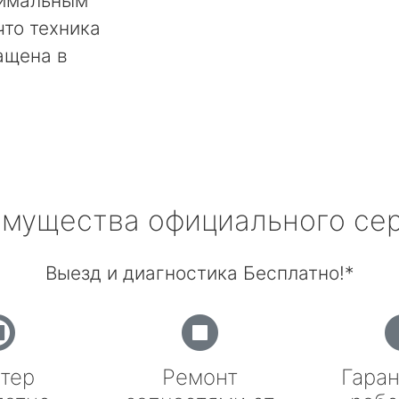
тимальным
что техника
ащена в
мущества официального се
Выезд и диагностика Бесплатно!*
тер
Ремонт
Гаран