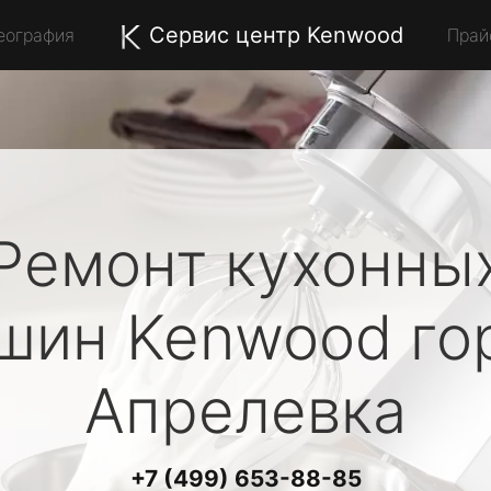
Сервис центр Kenwood
еография
Прай
Ремонт кухонны
шин
Kenwood
го
Апрелевка
+7 (499) 653-88-85