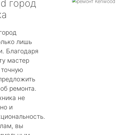
od
город
ка
город
олько лишь
. Благодаря
ту мастер
 точную
 предложить
об ремонта.
хника не
но и
кциональность.
лам, вы