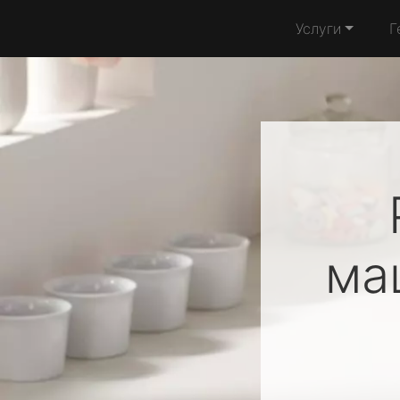
Услуги
Г
ма