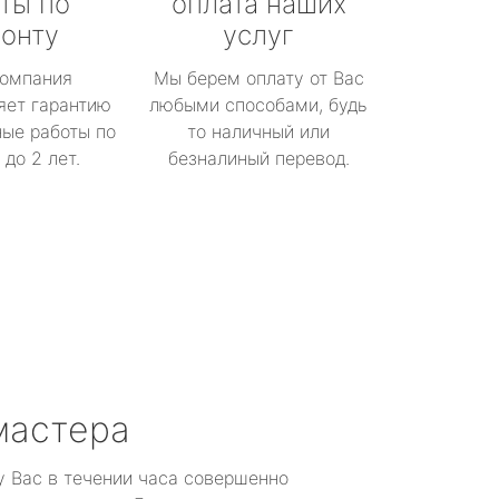
ты по
оплата наших
онту
услуг
омпания
Мы берем оплату от Вас
яет гарантию
любыми способами, будь
ые работы по
то наличный или
до 2 лет.
безналиный перевод.
мастера
у Вас в течении часа совершенно