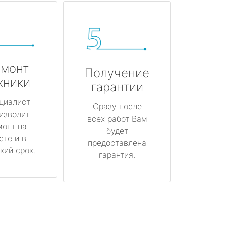
монт
Получение
хники
гарантии
циалист
Сразу после
изводит
всех работ Вам
монт на
будет
сте и в
предоставлена
кий срок.
гарантия.