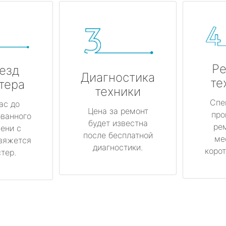
Ре
езд
Диагностика
те
тера
техники
Спе
ас до
Цена за ремонт
про
ованного
будет известна
ре
ени с
после бесплатной
ме
вяжется
диагностики.
корот
тер.